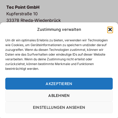
Tec Point GmbH
Kupferstraße 10
33378 Rheda-Wiedenbrück
Deutschland
Zustimmung verwalten
00 49 5242-93530
info@tec-point.de
Um dir ein optimales Erlebnis zu bieten, verwenden wir Technologien
wie Cookies, um Geräteinformationen zu speichern und/oder darauf
zuzugreifen. Wenn du diesen Technologien zustimmst, können wir
Impressum
Daten wie das Surfverhalten oder eindeutige IDs auf dieser Website
Datenschutzrichtlinien
verarbeiten. Wenn du deine Zustimmung nicht erteilst oder
zurückziehst, können bestimmte Merkmale und Funktionen
Datenschutzerklärung
beeinträchtigt werden.
Mein Konto
Passwort vergessen
AKZEPTIEREN
ABLEHNEN
EINSTELLUNGEN ANSEHEN
Urheberrecht © 2026 Tec-Point GmbH Lasertechnologie